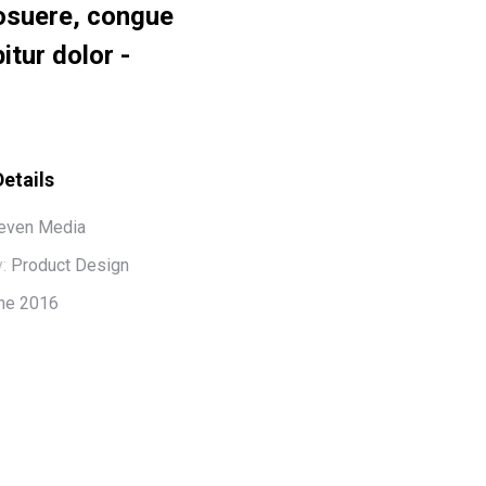
 posuere, congue
itur dolor -
Details
even Media
:
Product Design
ne 2016