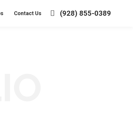
(928) 855-0389
es
Contact Us
IO