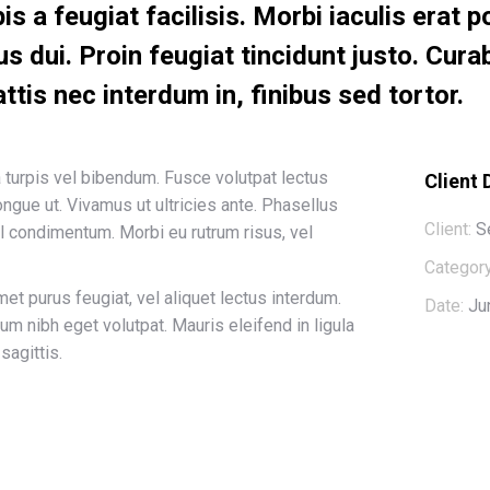
pis a feugiat facilisis. Morbi iaculis erat
s dui. Proin feugiat tincidunt justo. Curab
ttis nec interdum in, finibus sed tortor.
la turpis vel bibendum. Fusce volutpat lectus
Client 
congue ut. Vivamus ut ultricies ante. Phasellus
Client:
S
 condimentum. Morbi eu rutrum risus, vel
Category
amet purus feugiat, vel aliquet lectus interdum.
Date:
Ju
m nibh eget volutpat. Mauris eleifend in ligula
sagittis.