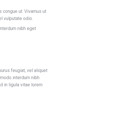
lis congue ut. Vivamus ut
l vulputate odio.
 interdum nibh eget
purus feugiat, vel aliquet
mmodo interdum nibh
d in ligula vitae lorem