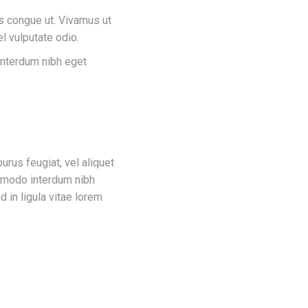
lis congue ut. Vivamus ut
l vulputate odio.
 interdum nibh eget
purus feugiat, vel aliquet
mmodo interdum nibh
d in ligula vitae lorem