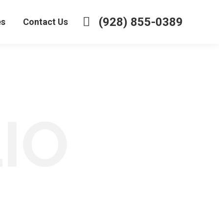
(928) 855-0389
es
Contact Us
IO